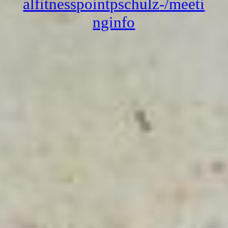
alfitnesspointpschulz
-/meeti
KONTAKT
nginfo
IMPRESSUM
DATENSCHUTZ